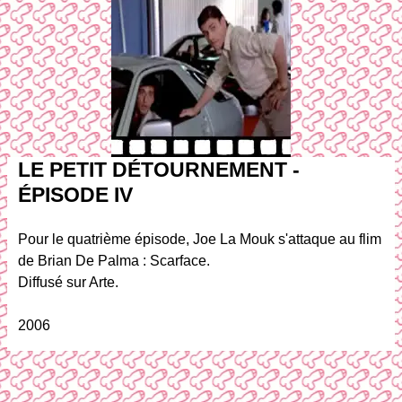
LE PETIT DÉTOURNEMENT -
ÉPISODE IV
Pour le quatrième épisode, Joe La Mouk s'attaque au flim
de Brian De Palma : Scarface.
Diffusé sur Arte.
2006