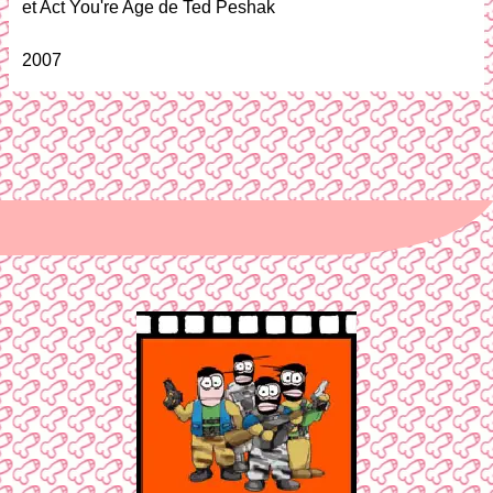
et Act You're Age de Ted Peshak
2007