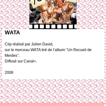
WATA
Clip réalisé par Julien David,
sur le morceau WATA tiré de l'album "Un Recueil de
Merdes".
Diffusé sur Canal+.
2008